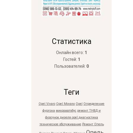
Статистика
Онлайн всего:
1
Гостей:
1
Пользователей:
0
Теги
Opel Vivaro
Opel Movano
Opel
Определение
фургона
микроавтобус
ремонт ТНВД и
форсунок дизеля opel
диагностика
техническое обслуживание
Ремонт Опель
Опель