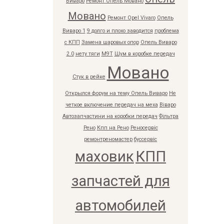
Виваро
Ремонт Опель Мовано
Мовано
Ремонт Opel Vivaro
Опель
Виваро 1
9 долго и плохо заводится
проблема
с КПП
Замена шаровых опор
Опель Виваро
2.0
нету тяги
M9T
Шум в коробке передач
Мовано
Стук в рейке
Открылся форум на тему Опель Виваро
Не
четкое включение передач на меха
Віваро
Автозапчастини на коробки передач
Фільтра
Рено
Кпп на Рено
Реносервіс
ремонтреномастер
буссервіс
маховик
КПП
запчастей для
автомобилей