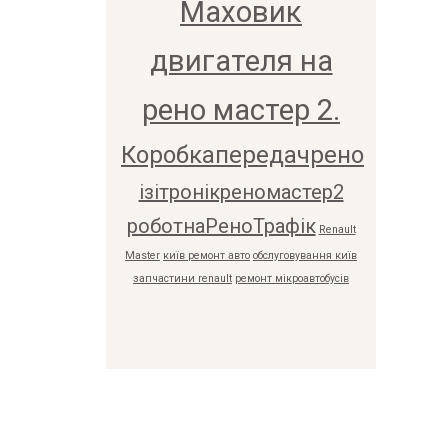
Маховик
двигателя на
рено мастер 2.
Коробкапередачрено
ізітронікреномастер2
роботнаРеноТрафік
Renault
Master
київ ремонт авто
обслуговування київ
запчастини renault
ремонт мікроавтобусів