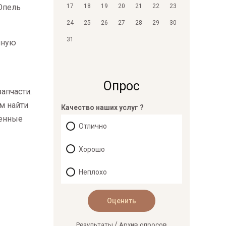
 Опель
17
18
19
20
21
22
23
24
25
26
27
28
29
30
31
иную
Опрос
апчасти.
м найти
Качество наших услуг ?
тенные
Отлично
Хорошо
Неплохо
/
Результаты
Архив опросов