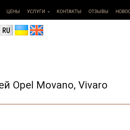
ЦЕНЫ
УСЛУГИ
КОНТАКТЫ
ОТЗЫВЫ
НОВО
keyboard_arrow_down
й Opel Movanо, Vivaro