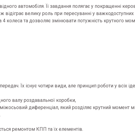
ідного автомобіля. Її завдання полягає у покращенні керо
кож відіграє велику роль при пересуванні у важкодоступних 
а 4 колеса та дозволяє змінювати потужність крутного мом
редач. Їх існує чотири види, але принцип роботи у всіх ід
дного валу роздавальної коробки,
а міжосьовий диференціал, який розділяє крутний момент 
.
ться ремонтом КПП та їх елементів.