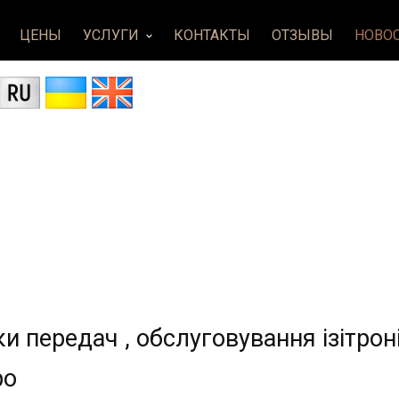
ЦЕНЫ
УСЛУГИ
КОНТАКТЫ
ОТЗЫВЫ
НОВО
keyboard_arrow_down
и передач , обслуговування ізітрон
ро