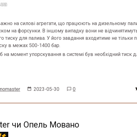
ажно на силові агрегати, що працюють на дизельному пали
ском на форсунки.
В іншому випадку вони не відчинятимуть
о тиску для палива.
У його завдання входитиме не тільки 
иску в межах 500-1400 бар.
 на момент упорскування в системі був необхідний тиск д
enomaster
2023-05-30
0
ter чи Опель Мовано