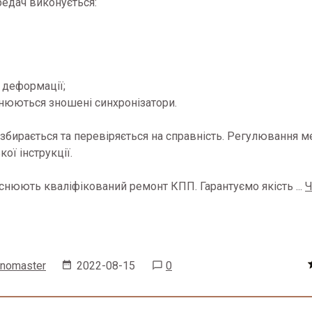
едач виконується:
 деформації;
мінюються зношені синхронізатори.
збирається та перевіряється на справність. Регулювання м
ої інструкції.
йснюють кваліфікований ремонт КПП. Гарантуємо якість
...
Ч
enomaster
2022-08-15
0