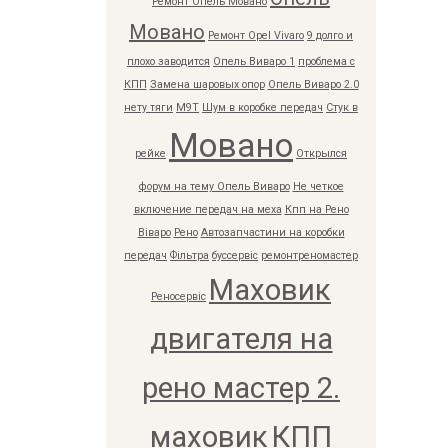
Ремонт Опель Мовано
Мовано
Ремонт Opel Vivaro
9 долго и
плохо заводится
Опель Виваро 1
проблема с
КПП
Замена шаровых опор
Опель Виваро 2.0
нету тяги
M9T
Шум в коробке передач
Стук в
Мовано
рейке
Открылся
форум на тему Опель Виваро
Не четкое
включение передач на меха
Кпп на Рено
Віваро
Рено
Автозапчастини на коробки
передач
Фільтра
буссервіс
ремонтреномастер
Маховик
Реносервіс
двигателя на
рено мастер 2.
маховик
КПП