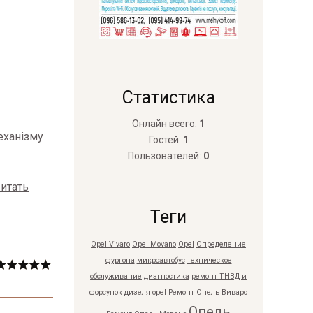
Статистика
Онлайн всего:
1
еханізму
Гостей:
1
Пользователей:
0
итать
Теги
Opel Vivaro
Opel Movano
Opel
Определение
фургона
микроавтобус
техническое
обслуживание
диагностика
ремонт ТНВД и
форсунок дизеля opel
Ремонт Опель Виваро
Опель