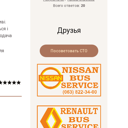
Всего ответов:
20
ві.
ся і
Друзья
подача
ля