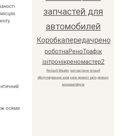
ваності
запчастей для
місцях.
енту.
автомобилей
Коробкапередачрено
роботнаРеноТрафік
ізітронікреномастер2
Renault Master
запчастини renault
обслуговування київ
київ ремонт авто
ремонт
мікроавтобусів
ентичний:
між осями