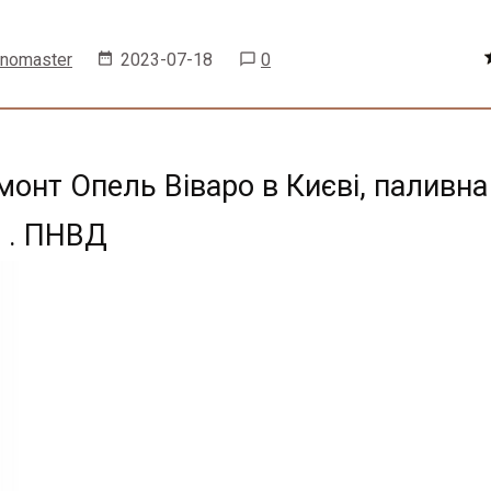
enomaster
2023-07-18
0
монт Опель Віваро в Києві, паливна
о . ПНВД