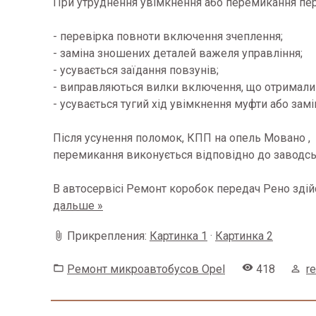
При утруднення увімкнення або перемикання пер
- перевірка повноти включення зчеплення;
- заміна зношених деталей важеля управління;
- усувається заїдання повзунів;
- виправляються вилки включення, що отримали
- усувається тугий хід увімкнення муфти або за
Після усунення поломок, КПП на опель Мовано , 
перемикання виконується відповідно до заводськ
В автосервісі Ремонт коробок передач Рено зді
дальше »
Прикрепления:
Картинка 1
·
Картинка 2
Ремонт микроавтобусов Opel
418
r