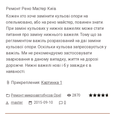
Ремонт Рено Мастер Київ
Кожен хто хоче замінити кульові опори на
опельмовано, або на рено майстер, повинен знати.
При заміні кульових у нижніх важелях може стати
питання про заміну нижнього важеля.
Тому що за
регламентом важіль розрахований на дві заміни
кульової опори.
Оскільки кульова запресовується у
важіль.
Ми не рекомендуємо застосовувати
зварювання в даному випадку, життя на дорозі
дорожче.
Нижні важелі нові і б.у завжди є в
наявності.
Прикрепления:
Картинка 1
Ремонт микроавтобусов Opel
2870
master
2015-09-10
0