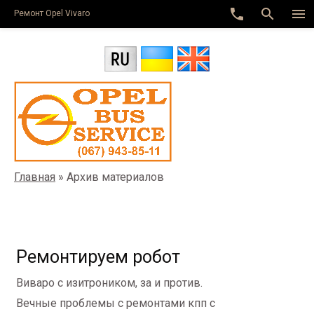
phone
search
menu
Ремонт Оpel Vivaro
Главная
»
Архив материалов
Ремонтируем робот
Виваро с изитроником, за и против.
Вечные проблемы с ремонтами кпп с