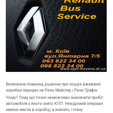
Величезна помилка, рішення про пошук вживаної
коробки передач на Рено Майстер і Рено Трафік.
Чому?
Тому що точно неможливо визначити пробіг
автомобіля з якого знято КПП.
Невідомий інтервал
заміни масла в коробці, а значить і стану