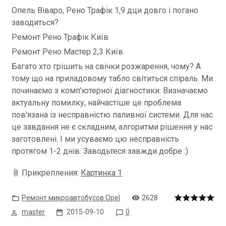
Опель Віваро, Рено Трафік 1,9 дци довго і погано
заводиться?
Ремонт Рено Трафік Київ
Ремонт Рено Мастер 2,3 Київ
Багато хто грішить на свічки розжарення, чому?
А
тому що на приладовому табло світиться спіраль.
Ми
починаємо з комп'ютерної діагностики.
Визначаємо
актуальну помилку, найчастіше це проблема
пов'язана із несправністю паливної системи.
Для нас
це завдання не є складним, алгоритми рішення у нас
заготовлені.
І ми усуваємо цю несправність
протягом 1-2 днів.
Заводьтеся завжди добре :)
Прикрепления:
Картинка 1
Ремонт микроавтобусов Opel
2628
master
2015-09-10
0