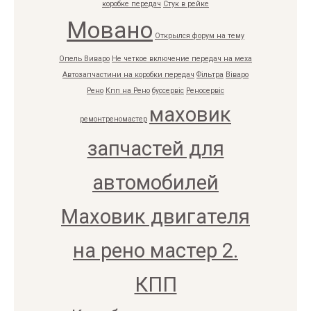
коробке передач
Стук в рейке
Мовано
Открылся форум на тему
Опель Виваро
Не четкое включение передач на меха
Автозапчастини на коробки передач
Фільтра
Віваро
Рено
Кпп на Рено
буссервіс
Реносервіс
маховик
ремонтреномастер
запчастей для
автомобилей
Маховик двигателя
на рено мастер 2.
КПП