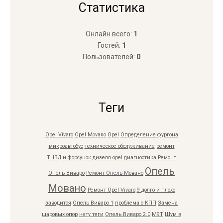
Статистика
Онлайн всего:
1
Гостей:
1
Пользователей:
0
Теги
Opel Vivaro
Opel Movano
Opel
Определение фургона
микроавтобус
техническое обслуживание
ремонт
ТНВД и форсунок дизеля opel
диагностика
Ремонт
Опель
Опель Виваро
Ремонт Опель Мовано
Мовано
Ремонт Opel Vivaro
9 долго и плохо
заводится
Опель Виваро 1
проблема с КПП
Замена
шаровых опор
нету тяги
Опель Виваро 2.0
M9T
Шум в