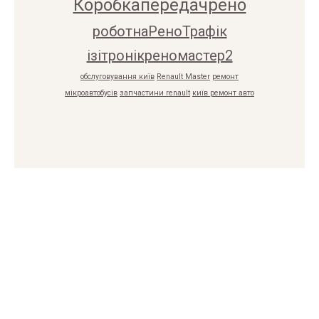
Коробкапередачрено
роботнаРеноТрафік
ізітронікреномастер2
обслуговування київ
Renault Master
ремонт
мікроавтобусів
запчастини renault
київ ремонт авто