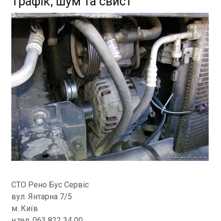
Трафік, шум та свист
СТО Рено Бус Сервіс
вул. Янтарна 7/5
м. Київ
н.тел. 063 822 34 00