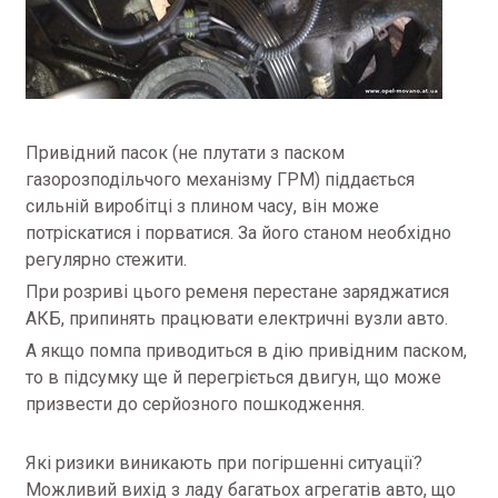
Привідний пасок (не плутати з паском
газорозподільчого механізму ГРМ) піддається
сильній виробітці з плином часу, він може
потріскатися і порватися. За його станом необхідно
регулярно стежити.
При розриві цього ременя перестане заряджатися
АКБ, припинять працювати електричні вузли авто.
А якщо помпа приводиться в дію привідним паском,
то в підсумку ще й перегріється двигун, що може
призвести до серйозного пошкодження.
Які ризики виникають при погіршенні ситуації?
Можливий вихід з ладу багатьох агрегатів авто, що