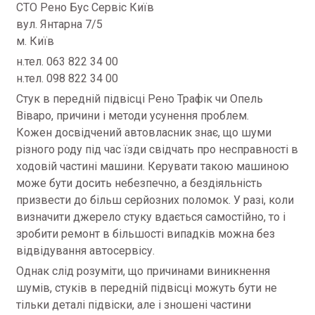
СТО Рено Бус Сервіс Київ
вул. Янтарна 7/5
м. Київ
н.тел. 063 822 34 00
н.тел. 098 822 34 00
Стук в передній підвісці Рено Трафік чи Опель
Віваро, причини і методи усунення проблем.
Кожен досвідчений автовласник знає, що шуми
різного роду під час їзди свідчать про несправності в
ходовій частині машини. Керувати такою машиною
може бути досить небезпечно, а бездіяльність
призвести до більш серйозних поломок. У разі, коли
визначити джерело стуку вдається самостійно, то і
зробити ремонт в більшості випадків можна без
відвідування автосервісу.
Однак слід розуміти, що причинами виникнення
шумів, стуків в передній підвісці можуть бути не
тільки деталі підвіски, але і зношені частини