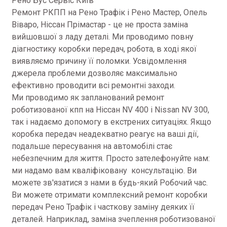
Рено Бус Сервіс Київ
Ремонт РКПП на Рено Трафік і Рено Мастер, Опель
Віваро, Ніссан Прімастар - це не проста заміна
вийшовшої з ладу деталі. Ми проводимо повну
діагностику коробки передач, робота, в ході якої
виявляємо причину її поломки. Усвідомлення
джерела проблеми дозволяє максимально
ефективно проводити всі ремонтні заходи.
Ми проводимо як запланований ремонт
роботизованої кпп на Ніссан NV 400 і Nissan NV 300,
так і надаємо допомогу в екстрених ситуаціях. Якщо
коробка передач неадекватно реагує на ваші дії,
подальше пересування на автомобілі стає
небезпечним для життя. Просто зателефонуйте нам:
ми надамо вам кваліфіковану консультацію. Ви
можете зв'язатися з нами в будь-який Робочий час.
Ви можете отримати комплексний ремонт коробки
передач Рено Трафік і часткову заміну деяких її
деталей. Наприклад, заміна зчеплення роботизованої