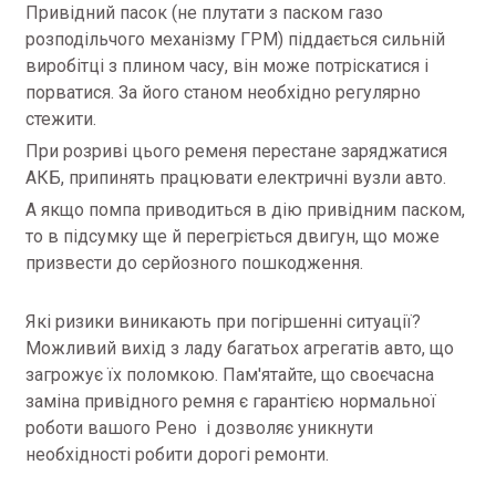
Привідний пасок (не плутати з паском газо
розподільчого механізму ГРМ) піддається сильній
виробітці з плином часу, він може потріскатися і
порватися. За його станом необхідно регулярно
стежити.
При розриві цього ременя перестане заряджатися
АКБ, припинять працювати електричні вузли авто.
А якщо помпа приводиться в дію привідним паском,
то в підсумку ще й перегріється двигун, що може
призвести до серйозного пошкодження.
Які ризики виникають при погіршенні ситуації?
Можливий вихід з ладу багатьох агрегатів авто, що
загрожує їх поломкою. Пам'ятайте, що своєчасна
заміна привідного ремня є гарантією нормальної
роботи вашого Рено і дозволяє уникнути
необхідності робити дорогі ремонти.