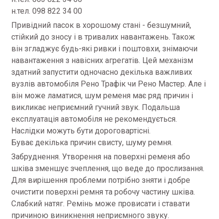
н.тел. 098 822 34 00
Привідний пасок в хорошому стані - безшумний,
стійкий до зносу і в тривалих навантажень. Також
він згладжує будь-які ривки і поштовхи, знімаючи
навантаження з навісних агрегатів. Цей механізм
здатний запустити одночасно декілька важливих
вузлів автомобіля Рено Трафік чи Рено Мастер. Але і
він може ламатися, шум ременя має ряд причин і
викликає неприємний гучний звук. Подальша
експлуатація автомобіля не рекомендується.
Наслідки можуть бути дороговартісні.
Буває декілька причин свисту, шуму ремня.
Забруднення. Утворення на поверхні ременя або
шківа зменшує зчеплення, що веде до прослизання.
Для вирішення проблеми потрібно зняти і добре
очистити поверхні ремня та робочу частину шківа.
Слабкий натяг. Ремінь може провисати і ставати
причиною виникнення неприємного звуку.