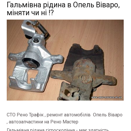
Гальмівна рідина в Опель Віваро,
міняти чи ні !?
СТО Рено Трафік , ремонт автомобілів Опель Віваро
, автозапчастини на Рено Мастер
Гальмівна рідина гігроскопічна - має здатність