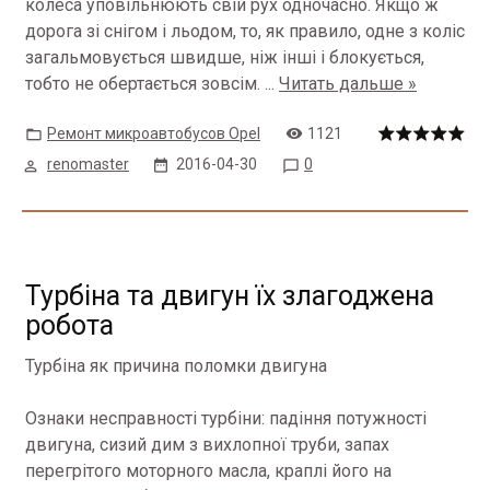
колеса уповільнюють свій рух одночасно.
Якщо ж
дорога зі снігом і льодом, то, як правило, одне з коліс
загальмовується швидше, ніж інші і блокується,
тобто не обертається зовсім.
...
Читать дальше »
Ремонт микроавтобусов Opel
1121
renomaster
2016-04-30
0
Турбіна та двигун їх злагоджена
робота
Турбіна як причина поломки двигуна
Ознаки несправності турбіни: падіння потужності
двигуна, сизий дим з вихлопної труби, запах
перегрітого моторного масла, краплі його на