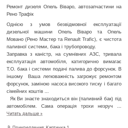
Ремонт дизеля Опель Віваро, автозапчастини на
Рено Трафік
Однією з умов безвідмовної експлуатації
дизельної машини Опель Віваро та Опель
Мовано (Рено Мастер та Renault Trafic), є чистота
паливної системи, бака і трубопроводу.
Заправка з каністр, на сумнівних АЗС, тривала
експлуатація автомобіля, катигорично вимагає
Т.О. бака і системи подачі палива до форсунок. В
іншому Ваша легковажність загрожує ремонтом
форсунок, заміною насоса високого тиску і багато
сімейних коштів ...
Як Ви знаєте знаходиться він (паливний бак) під
автомобілем. Сама операція трохи незруч
...
Читать дальше »
Прикрепления:
Картинка 1