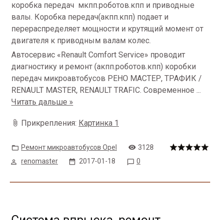
коробка передач мкпп.роботов.кпп и приводные
валы. Коробка передач(акпп.кпп) подает и
перераспределяет мощности и крутящий момент от
двигателя к приводным валам колес.
Автосервис «Renault Сomfort Serviсe» проводит
диагностику и ремонт (акпп.роботов.кпп) коробки
передач микроавтобусов РЕНО МАСТЕР, ТРАФИК /
RENAULT MASTER, RENAULT TRAFIC. Современное
...
Читать дальше »
Прикрепления:
Картинка 1
Ремонт микроавтобусов Opel
3128
renomaster
2017-01-18
0