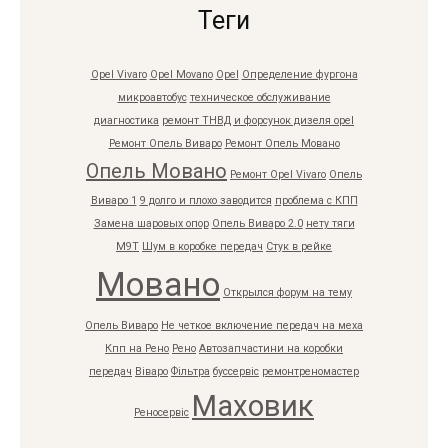
Теги
Opel Vivaro
Opel Movano
Opel
Определение фургона
микроавтобус
техническое обслуживание
диагностика
ремонт ТНВД и форсунок дизеля opel
Ремонт Опель Виваро
Ремонт Опель Мовано
Опель Мовано
Ремонт Opel Vivaro
Опель
Виваро 1
9 долго и плохо заводится
проблема с КПП
Замена шаровых опор
Опель Виваро 2.0
нету тяги
M9T
Шум в коробке передач
Стук в рейке
Мовано
Открылся форум на тему
Опель Виваро
Не четкое включение передач на меха
Кпп на Рено
Рено
Автозапчастини на коробки
передач
Віваро
Фільтра
буссервіс
ремонтреномастер
Маховик
Реносервіс