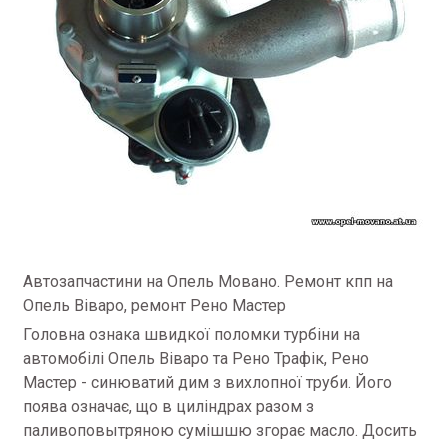
Автозапчастини на Опель Мовано. Ремонт кпп на
Опель Віваро, ремонт Рено Мастер
Головна ознака швидкої поломки турбіни на
автомобілі Опель Віваро та Рено Трафік, Рено
Мастер - синюватий дим з вихлопної труби. Його
поява означає, що в циліндрах разом з
паливоповытряною сумішшю згорає масло. Досить