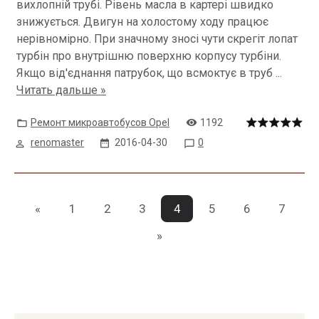
вихлопній трубі.
Рівень масла в картері швидко
знижується.
Двигун на холостому ходу працює
нерівномірно.
При значному зносі чути скрегіт лопат
турбін про внутрішню поверхню корпусу турбіни.
Якщо від'єднання патрубок, що всмоктує в труб
...
Читать дальше »
Ремонт микроавтобусов Opel
1192
renomaster
2016-04-30
0
«
1
2
3
4
5
6
7
»