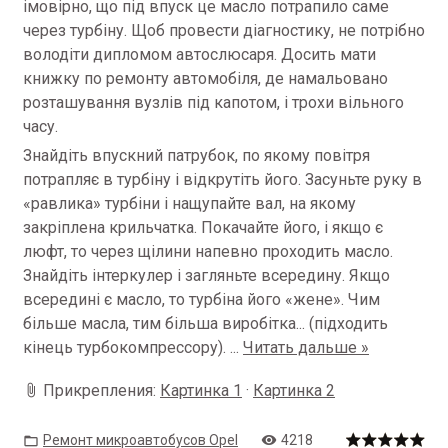
імовірно, що під впуск це масло потрапило саме
через турбіну. Щоб провести діагностику, не потрібно
володіти дипломом автослюсаря. Досить мати
книжку по ремонту автомобіля, де намальовано
розташування вузлів під капотом, і трохи вільного
часу.
Знайдіть впускний патрубок, по якому повітря
потрапляє в турбіну і відкрутіть його. Засуньте руку в
«равлика» турбіни і нащупайте вал, на якому
закріплена крильчатка. Покачайте його, і якщо є
люфт, то через щілини напевно проходить масло.
Знайдіть інтеркулер і загляньте всередину. Якщо
всередині є масло, то турбіна його «жене». Чим
більше масла, тим більша виробітка... (підходить
кінець турбокомпрессору).
...
Читать дальше »
Прикрепления:
Картинка 1
·
Картинка 2
Ремонт микроавтобусов Opel
4218