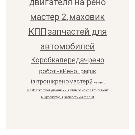
двигателя на рено
мастер 2.
маховик
КПП
запчастей для
автомобилей
Коробкапередачрено
роботнаРеноТрафік
ізітронікреномастер2
Renault
Master
обслуговування київ
київ ремонт авто
ремонт
мікроавтобусів
запчастини renault