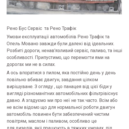
Рено Бус Сервіс та Рено Трафік
Умови експлуатації автомобілів Рено Трафік та
Опель Мовано завжди були далекі від ідеальних.
Розбиті дороги, ненав'язливий сервіс, паливо, та інші
особливості. Припустимо, що перемогти ями на
дорогах ми не в силах.
А ось впоратися з пилом, яка постійно день у день
повільно вбиває двигун, завдання цілком
вирішуване. З огляду , що панацея від цієї біди у
вигляді різноманітних автомобільних фільтрівіснує
давно. А згадуємо ми про неї не так часто. Всім або
не всім відомо що для нормальної роботи двигун
автомобіль повинен бути забезпечений чистим
повітрям, маслом і паливом, особливо це
для дизелів, якіі працюють в тяжких умовах, під