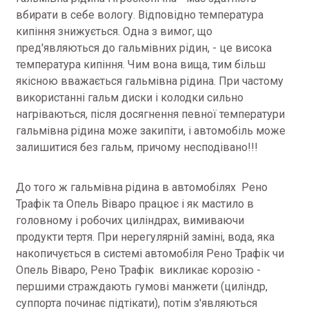
вбирати в себе вологу. Відповідно температура
кипіння знижується. Одна з вимог, що
пред'являються до гальмівних рідин, - це висока
температура кипіння. Чим вона вища, тим більш
якісною вважається гальмівна рідина. При частому
використанні гальм диски і колодки сильно
нагріваються, після досягнення певної температури
гальмівна рідина може закипіти, і автомобіль може
залишитися без гальм, причому несподівано!!!
До того ж гальмівна рідина в автомобілях Рено
Трафік та Опель Віваро працює і як мастило в
головному і робочих циліндрах, вимиваючи
продукти тертя. При нерегулярній заміні, вода, яка
накопичується в системі автомобіля Рено Трафік чи
Опель Віваро, Рено Трафік викликає корозію -
першими страждають гумові манжети (циліндр,
суппорта починає підтікати), потім з'являються